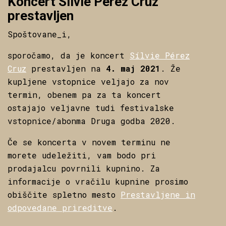
Koncert Sílvie Pérez Cruz
prestavljen
Spoštovane_i,
sporočamo, da je koncert
Sílvie Pérez
Cruz
prestavljen na
4. maj 2021
. Že
kupljene vstopnice veljajo za nov
termin, obenem pa za ta koncert
ostajajo veljavne tudi festivalske
vstopnice/abonma Druga godba 2020.
Če se koncerta v novem terminu ne
morete udeležiti, vam bodo pri
prodajalcu povrnili kupnino. Za
informacije o vračilu kupnine prosimo
obiščite spletno mesto
Prestavljene in
odpovedane prireditve
.