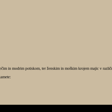
dečim in modrim potiskom, ter ženskim in moškim krojem majic v različn
zamete: