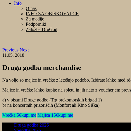
Info
O nas
INFO ZA OBISKOVALCE
Za medije
Podporniki
Založba DruGod
Previous
Next
11.05. 2018
Druga godba merchandise
Na voljo so majice in vrečke z letošnjo podobo. Izbirate lahko med r
Majice in vrečke lahko kupite na spletu in jih nato z voucherjem prev
a) v pisarni Druge godbe (Trg prekomorskih brigad 1)
b) na koncertnih prizoriščih (Monfort ali Kino Šiška)
Vrečka 5€
kupi me
Majica 15€
kupi me
Druga godba 2026
Sogodbe 2026